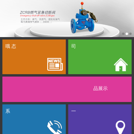
哦 态
司
品展示
系
一