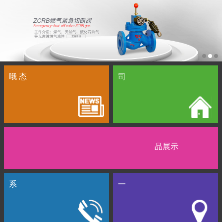
哦 态
司
品展示
系
一